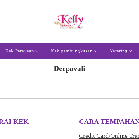
Kek Perayaan
Kek pembungkusan
Katering
Deepavali
RAI KEK
CARA TEMPAHA
Credit Card/Online Tra