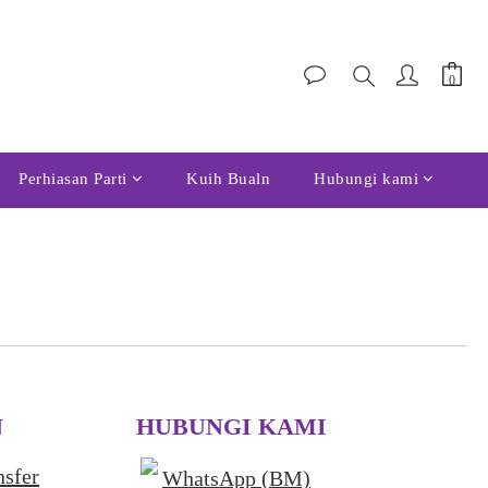
Perhiasan Parti
Kuih Bualn
Hubungi kami
N
HUBUNGI KAMI
nsfer
WhatsApp (BM)