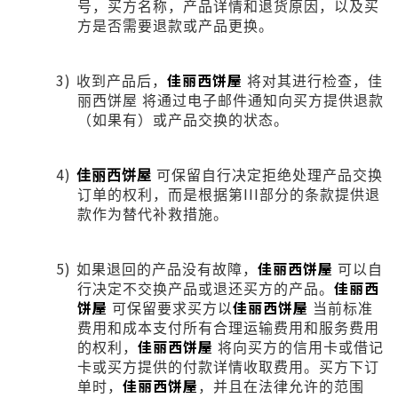
号，买方名称，产品详情和退货原因，以及买
方是否需要退款或产品更换。
3)
佳丽西饼屋
收到产品后，
将对其进行检查，佳
丽西饼屋
将通过电子邮件通知向买方提
供退款
（如果有）或产品交换的状态。
4)
佳丽西饼屋
可保留自行决定拒绝处理产品交换
III
订单的权利，而是根据第
部分的条款提供退
款作为替代补救措施。
5)
佳丽西饼屋
如果退回的产品没有故障，
可以自
佳丽西
行决定不交换产品或退还买方的产品。
饼屋
佳丽西饼屋
可保留要求买方以
当前标准
费用和成本支付所有合理运输费用和服务费用
佳丽西饼屋
的权利，
将向买方的信用卡或借记
卡或买方提供的付款详情收取费用。买方下订
佳丽西饼屋
单时，
，并且在法律允许的范围