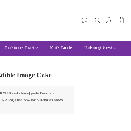
Perhiasan Parti
Kuih Bualn
Hubungi kami
Edible Image Cake
s RM 60 and above) pada Pesanan
DK Area) Disc. 5% for purchases above