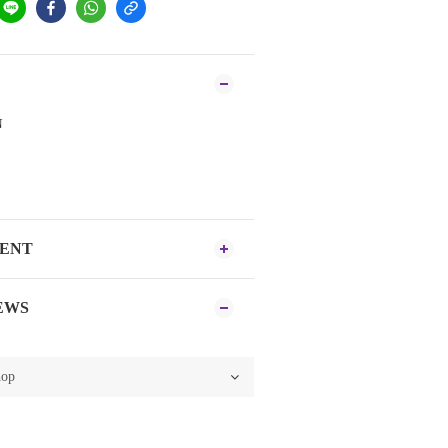
N
MENT
EWS