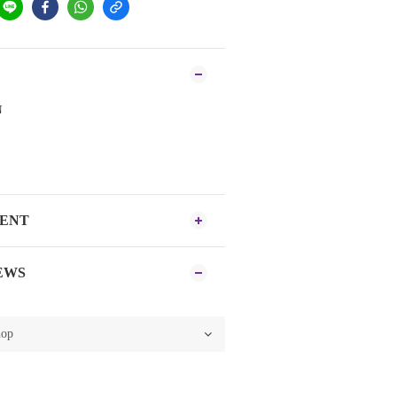
N
MENT
EWS