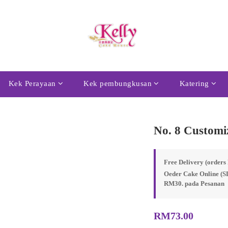
Kek Perayaan
Kek pembungkusan
Katering
No. 8 Customi
Free Delivery (order
Oeder Cake Online (S
RM30. pada Pesanan
RM73.00