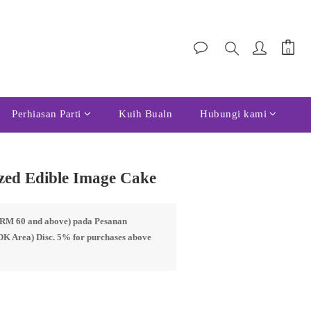
Perhiasan Parti
Kuih Bualn
Hubungi kami
zed Edible Image Cake
s RM 60 and above) pada Pesanan
DK Area) Disc. 5% for purchases above