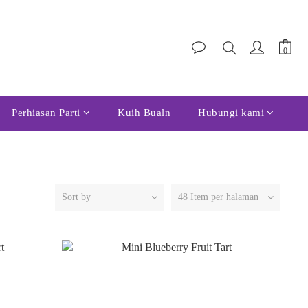
Perhiasan Parti
Kuih Bualn
Hubungi kami
Sort by
48 Item per halaman