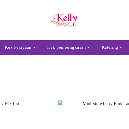
Kek Perayaan
Kek pembungkusan
Katering